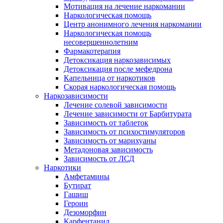
Мотивация на лечение наркомании
Наркологическая помощь
Центр анонимного лечения наркомании
Наркологическая помощь
несовершеннолетним
Фармакотерапия
Детоксикация наркозависимых
Детоксикация после мефедрона
Капельница от наркотиков
Скорая наркологическая помощь
Наркозависимости
Лечение солевой зависимости
Лечение зависимости от Барбитурата
Зависимость от таблеток
Зависимость от психостимуляторов
Зависимость от марихуаны
Метадоновая зависимость
Зависимость от ЛСД
Наркотики
Амфетамины
Бутират
Гашиш
Героин
Дезоморфин
Карфентанил