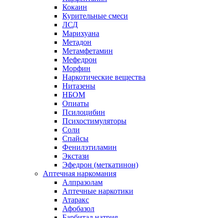
Кокаин
Курительные смеси
ЛСД
Марихуана
Метадон
Метамфетамин
Мефедрон
Морфин
Наркотические вещества
Нитазены
НБОМ
Опиаты
Псилоцибин
Психостимуляторы
Соли
Спайсы
Фенилэтиламин
Экстази
Эфедрон (меткатинон)
Аптечная наркомания
Алпразолам
Аптечные наркотики
Атаракс
Афобазол
Барбитал натрия