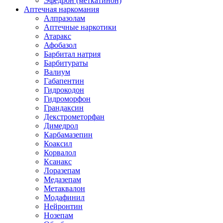
Эфедрон (меткатинон)
Аптечная наркомания
Алпразолам
Аптечные наркотики
Атаракс
Афобазол
Барбитал натрия
Барбитураты
Валиум
Габапентин
Гидрокодон
Гидроморфон
Грандаксин
Декстрометорфан
Димедрол
Карбамазепин
Коаксил
Корвалол
Ксанакс
Лоразепам
Медазепам
Метаквалон
Модафинил
Нейронтин
Нозепам