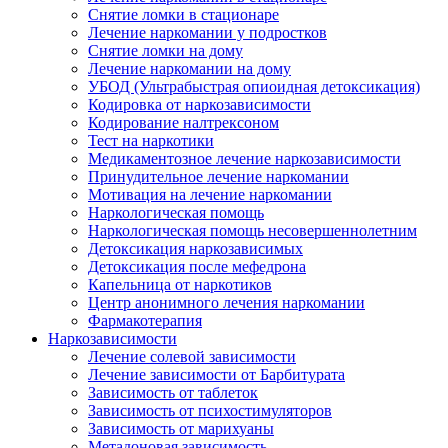
Снятие ломки в стационаре
Лечение наркомании у подростков
Снятие ломки на дому
Лечение наркомании на дому
УБОД (Ультрабыстрая опиоидная детоксикация)
Кодировка от наркозависимости
Кодирование налтрексоном
Тест на наркотики
Медикаментозное лечение наркозависимости
Принудительное лечение наркомании
Мотивация на лечение наркомании
Наркологическая помощь
Наркологическая помощь несовершеннолетним
Детоксикация наркозависимых
Детоксикация после мефедрона
Капельница от наркотиков
Центр анонимного лечения наркомании
Фармакотерапия
Наркозависимости
Лечение солевой зависимости
Лечение зависимости от Барбитурата
Зависимость от таблеток
Зависимость от психостимуляторов
Зависимость от марихуаны
Метадоновая зависимость