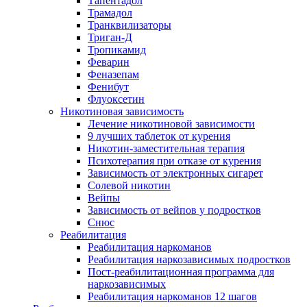
Тапентадол
Трамадол
Транквилизаторы
Триган-Д
Тропикамид
Феварин
Феназепам
Фенибут
Флуоксетин
Никотиновая зависимость
Лечение никотиновой зависимости
9 лучших таблеток от курения
Никотин-заместительная терапия
Психотерапия при отказе от курения
Зависимость от электронных сигарет
Солевой никотин
Вейпы
Зависимость от вейпов у подростков
Снюс
Реабилитация
Реабилитация наркоманов
Реабилитация наркозависимых подростков
Пост-реабилитационная программа для
наркозависимых
Реабилитация наркоманов 12 шагов