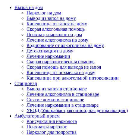
Вызов на дом
Нарколог на дом
Вывод из запоя на дому
Капельница от запоя на дому
Скорая алкогольная помощь
Психиатр-нарколог на дом
Лечение алкоголизма на дому
Кодирование от алкоголизма на дому
Детоксикация на дому
Лечение наркомании
Скорая наркологическая помощь
Скорая помощь для вывода из запоя
Капельница от похмелья на дому
Капельница при алкогольной интоксикации
Стационар
Вывод из запоя в стационаре
Лечение алкоголизма в стационаре
Снятие ломки в стационаре
Лечение наркомании в стационаре
УБОД (Ультрабыстрая опиоидная детоксикация )
Амбулаторный прием
Консультация нарколога
Психиатр-нарколог
Нарколог для подростка