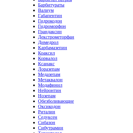
Барбитураты
Валиум
Габапентин
Гидрокодон
Гидроморфон
Грандаксин
Декстрометорфан
Димедрол
Карбамазепин
Коаксил
Корвалол
Ксанакс
Лоразепам
Медазепам
Метаквалон
Модафинил
Нейронтин
Нозепам
Обезболивающие
Оксикодон
Риталин
Седуксен
Сибазон
Сибутрамин