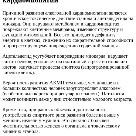
кардиомиопатии
Причиной развития алкогольной кардиомиопатии является
хроническое токсическое действие этанола и ацетальдегида на
миокард. Они нарушают метаболизм в кардиомиоцитах,
повреждают клеточные мембраны, изменяют структуру и
функцию митохондрий. Все это приводит к дефициту
энергии в клетках, снижению их сократительной способности
и прогрессирующему повреждению сердечной мышцы.
Ацетальдегид усугубляет повреждение миокарда, нарушает
синтез белков, усиливает оксидативный стресс и гипоксию
клеток, запускает процессы апоптоза (запрограммированной
гибели клеток).
Вероятность развития АКМП тем выше, чем дольше и в
больших количествах человек злоупотребляет алкоголем
(особенно высок риск при регулярных запоях). Патология
может возникать даже у лиц относительно молодого возраста.
Кроме того, при равных объемах и длительности
употребления спиртного риск развития болезни выше у
женщин, нежели у мужчин. Это связано с большей
чувствительностью женского организма к токсическому
влиянию этанола.