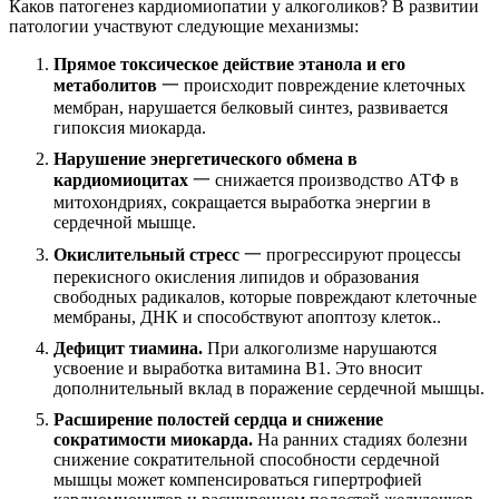
Каков патогенез кардиомиопатии у алкоголиков? В развитии
патологии участвуют следующие механизмы:
Прямое токсическое действие этанола и его
метаболитов
一 происходит повреждение клеточных
мембран, нарушается белковый синтез, развивается
гипоксия миокарда.
Нарушение энергетического обмена в
кардиомиоцитах
一 снижается производство АТФ в
митохондриях, сокращается выработка энергии в
сердечной мышце.
Окислительный стресс
一 прогрессируют процессы
перекисного окисления липидов и образования
свободных радикалов, которые повреждают клеточные
мембраны, ДНК и способствуют апоптозу клеток..
Дефицит тиамина.
При алкоголизме нарушаются
усвоение и выработка витамина В1. Это вносит
дополнительный вклад в поражение сердечной мышцы.
Расширение полостей сердца и снижение
сократимости миокарда.
На ранних стадиях болезни
снижение сократительной способности сердечной
мышцы может компенсироваться гипертрофией