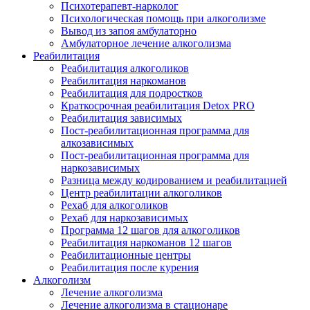
Психотерапевт-нарколог
Психологическая помощь при алкоголизме
Вывод из запоя амбулаторно
Амбулаторное лечение алкоголизма
Реабилитация
Реабилитация алкоголиков
Реабилитация наркоманов
Реабилитация для подростков
Краткосрочная реабилитация Detox PRO
Реабилитация зависимых
Пост-реабилитационная программа для
алкозависимых
Пост-реабилитационная программа для
наркозависимых
Разница между кодированием и реабилитацией
Центр реабилитации алкоголиков
Рехаб для алкоголиков
Рехаб для наркозависимых
Программа 12 шагов для алкоголиков
Реабилитация наркоманов 12 шагов
Реабилитационные центры
Реабилитация после курения
Алкоголизм
Лечение алкоголизма
Лечение алкоголизма в стационаре