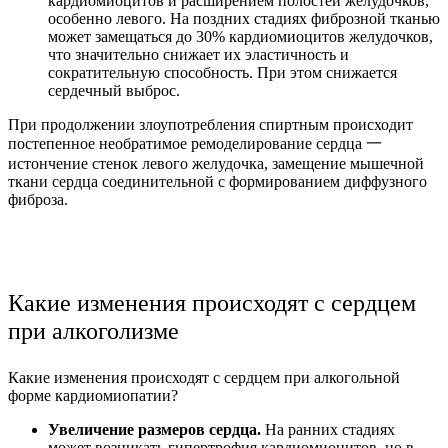
кардиомиоцитов и расширением полостей желудочков,
особенно левого. На поздних стадиях фиброзной тканью
может замещаться до 30% кардиомиоцитов желудочков,
что значительно снижает их эластичность и
сократительную способность. При этом снижается
сердечный выброс.
При продолжении злоупотребления спиртным происходит
постепенное необратимое ремоделирование сердца 一
истончение стенок левого желудочка, замещение мышечной
ткани сердца соединительной с формированием диффузного
фиброза.
Какие изменения происходят с сердцем
при алкоголизме
Какие изменения происходят с сердцем при алкогольной
форме кардиомиопатии?
Увеличение размеров сердца.
На ранних стадиях
может возникать гипертрофия кардиомиоцитов, но в