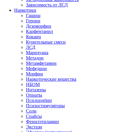
Зависимость от ЛСД
Наркотики
Гашиш
Героин
Дезоморфин
Карфентанил
Кокаин
Курительные смеси
ЛСД
Марихуана
Метадон
Метамфетамин
Мефедрон
Морфин
Наркотические вещества
НБОМ
Нитазены
Опиаты
Псилоцибин
Психостимуляторы
Соли
Спайсы
Фенилэтиламин
Экстази