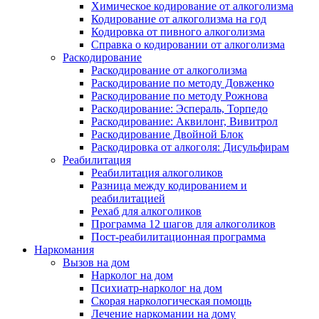
Химическое кодирование от алкоголизма
Кодирование от алкоголизма на год
Кодировка от пивного алкоголизма
Справка о кодировании от алкоголизма
Раскодирование
Раскодирование от алкоголизма
Раскодирование по методу Довженко
Раскодирование по методу Рожнова
Раскодирование: Эспераль, Торпедо
Раскодирование: Аквилонг, Вивитрол
Раскодирование Двойной Блок
Раскодировка от алкоголя: Дисульфирам
Реабилитация
Реабилитация алкоголиков
Разница между кодированием и
реабилитацией
Рехаб для алкоголиков
Программа 12 шагов для алкоголиков
Пост-реабилитационная программа
Наркомания
Вызов на дом
Нарколог на дом
Психиатр-нарколог на дом
Скорая наркологическая помощь
Лечение наркомании на дому