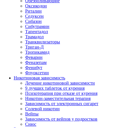
Обезболивающие
Оксикодон
Риталин
Седуксен
Сибазон
Сибутрамин
Тапентадол
Трамадол
Транквилизаторы
Триган-Д
Тропикамид
Феварин
Феназепам
Фенибут
Флуоксетин
Никотиновая зависимость
Лечение никотиновой зависимости
9 лучших таблеток от курения
Психотерапия при отказе от курения
Никотин-заместительная терапия
Зависимость от электронных сигарет
Солевой никотин
Вейпы
Зависимость от вейпов у подростков
Снюс