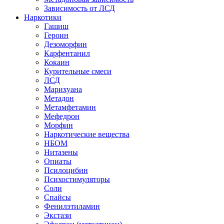
Зависимость от ЛСД
Наркотики
Гашиш
Героин
Дезоморфин
Карфентанил
Кокаин
Курительные смеси
ЛСД
Марихуана
Метадон
Метамфетамин
Мефедрон
Морфин
Наркотические вещества
НБОМ
Нитазены
Опиаты
Псилоцибин
Психостимуляторы
Соли
Спайсы
Фенилэтиламин
Экстази