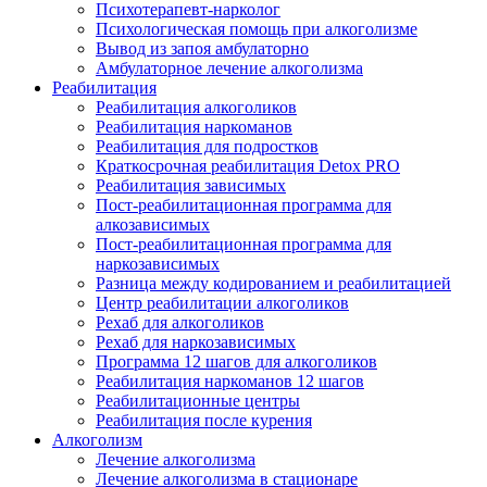
Психотерапевт-нарколог
Психологическая помощь при алкоголизме
Вывод из запоя амбулаторно
Амбулаторное лечение алкоголизма
Реабилитация
Реабилитация алкоголиков
Реабилитация наркоманов
Реабилитация для подростков
Краткосрочная реабилитация Detox PRO
Реабилитация зависимых
Пост-реабилитационная программа для
алкозависимых
Пост-реабилитационная программа для
наркозависимых
Разница между кодированием и реабилитацией
Центр реабилитации алкоголиков
Рехаб для алкоголиков
Рехаб для наркозависимых
Программа 12 шагов для алкоголиков
Реабилитация наркоманов 12 шагов
Реабилитационные центры
Реабилитация после курения
Алкоголизм
Лечение алкоголизма
Лечение алкоголизма в стационаре