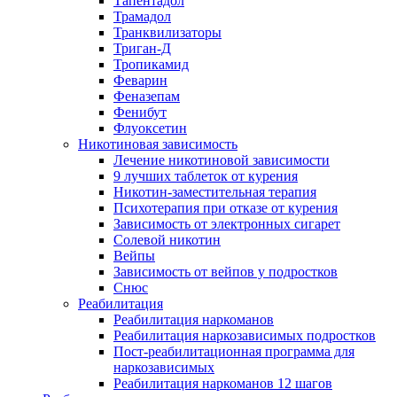
Тапентадол
Трамадол
Транквилизаторы
Триган-Д
Тропикамид
Феварин
Феназепам
Фенибут
Флуоксетин
Никотиновая зависимость
Лечение никотиновой зависимости
9 лучших таблеток от курения
Никотин-заместительная терапия
Психотерапия при отказе от курения
Зависимость от электронных сигарет
Солевой никотин
Вейпы
Зависимость от вейпов у подростков
Снюс
Реабилитация
Реабилитация наркоманов
Реабилитация наркозависимых подростков
Пост-реабилитационная программа для
наркозависимых
Реабилитация наркоманов 12 шагов