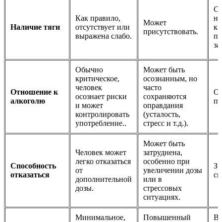
Си
Как правило,
не
Может
Наличие тяги
отсутствует или
к 
присутствовать.
выражена слабо.
пс
за
Обычно
Может быть
критическое,
осознанным, но
человек
часто
Отношение к
О
осознает риски
сохраняются
алкоголю
пр
и может
оправдания
контролировать
(усталость,
употребление..
стресс и т.д.).
Может быть
Человек может
затруднена,
легко отказаться
особенно при
Способность
Зн
от
увеличении дозы
отказаться
сн
дополнительной
или в
дозы.
стрессовых
ситуациях.
Минимальное,
Повышенный
В