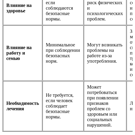
если
риск физических
се
Влияние на
соблюдаются
и
на
здоровье
безопасные
психологических
пс
нормы.
проблем.
со
За
м
от
Минимальное
Могут возникать
Влияние на
сн
при соблюдении
проблемы на
работу и
пр
безопасных
работе из-за
семью
тр
норм.
употребления.
ко
ин
се
Может
потребоваться
Не требуется,
при появлении
если человек
Необходимость
признаков
Ле
соблюдает
лечения
проблем со
не
безопасные
здоровьем или
нормы.
социальных
нарушений.