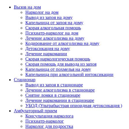
Вызов на дом
Нарколог на дом
Вывод из запоя на дому
Капельница от запоя на дому
Скорая алкогольная помощь
Психиатр-нарколог на дом
Лечение алкоголизма на дому
Кодирование от алкоголизма на дому
Детоксикация на дому
Лечение наркомании
Скорая наркологическая помощь
Скорая помощь для вывода из запоя
Капельница от похмелья на дому
Капельница при алкогольной интоксикации
Стационар
Вывод из запоя в стационаре
Лечение алкоголизма в стационаре
Снятие ломки в стационаре
Лечение наркомании в стационаре
УБОД (Ультрабыстрая опиоидная детоксикация )
Амбулаторный прием
Консультация нарколога
Психиатр-нарколог
Нарколог для подростка