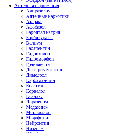
Эфедрон (меткатинон)
Аптечная наркомания
Алпразолам
Аптечные наркотики
Атаракс
Афобазол
Барбитал натрия
Барбитураты
Валиум
Габапентин
Гидрокодон
Гидроморфон
Грандаксин
Декстрометорфан
Димедрол
Карбамазепин
Коаксил
Корвалол
Ксанакс
Лоразепам
Медазепам
Метаквалон
Модафинил
Нейронтин
Нозепам