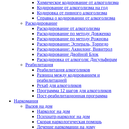
Химическое кодирование от алкоголизма
Кодирование от алкоголизма на год
Кодировка от пивного алкоголизма
Справка о кодировании от алкоголизма
Раскодирование
Раскодирование от алкоголизма
Раскодирование по методу Довженко
Раскодирование по методу Рожнова
Раскодирование: Эспераль, Торпедо
Раскодирование: Аквилонг, Вивитрол
Раскодирование Двойной Блок
Раскодировка от алкоголя: Дисульфирам
Реабилитация
Реабилитация алкоголиков
Разница между кодированием и
реабилитацией
Рехаб для алкоголиков
Программа 12 шагов для алкоголиков
Пост-реабилитационная программа
Наркомания
Вызов на дом
Нарколог на дом
Психиатр-нарколог на дом
Скорая наркологическая помощь
Лечение наркомании на дому