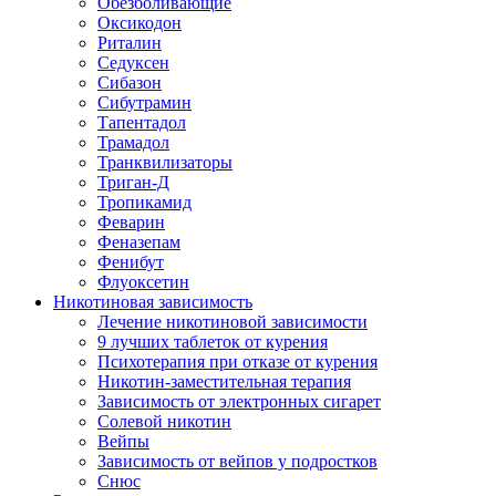
Обезболивающие
Оксикодон
Риталин
Седуксен
Сибазон
Сибутрамин
Тапентадол
Трамадол
Транквилизаторы
Триган-Д
Тропикамид
Феварин
Феназепам
Фенибут
Флуоксетин
Никотиновая зависимость
Лечение никотиновой зависимости
9 лучших таблеток от курения
Психотерапия при отказе от курения
Никотин-заместительная терапия
Зависимость от электронных сигарет
Солевой никотин
Вейпы
Зависимость от вейпов у подростков
Снюс