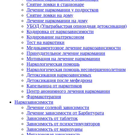
Снятие ломки в стационаре
Лечение наркомании у подростков
Снятие ломки на дому
Лечение наркомании на дому
УБОД (Ультрабыстрая опиоидная детоксикация)
Кодировка от наркозависимости
Кодирование налтрексоном
Тест на наркотики
Медикаментозное лечение наркозависимости
Принудительное лечение наркомании
Мотивация на лечение наркомании
Наркологическая помощь
Наркологическая помощь несовершеннолетним
Детоксикация наркозависимых
Детоксикация после мефедрона
Капельница от наркотиков
Центр анонимного лечения наркомании
Фармакотерапия
Наркозависимости
Лечение солевой зависимости
Лечение зависимости от Барбитурата
Зависимость от таблеток
Зависимость от психостимуляторов
Зависимость от марихуаны
Метадоновая зависимость