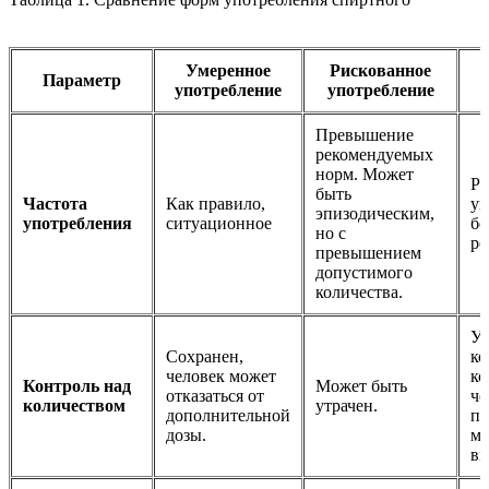
Умеренное
Рискованное
Параметр
употребление
употребление
Превышение
рекомендуемых
норм. Может
Ре
быть
Частота
Как правило,
уп
эпизодическим,
употребления
ситуационное
бе
но с
ре
превышением
допустимого
количества.
Ут
Сохранен,
ко
человек может
ко
Контроль над
Может быть
отказаться от
че
количеством
утрачен.
дополнительной
пы
дозы.
ма
вы