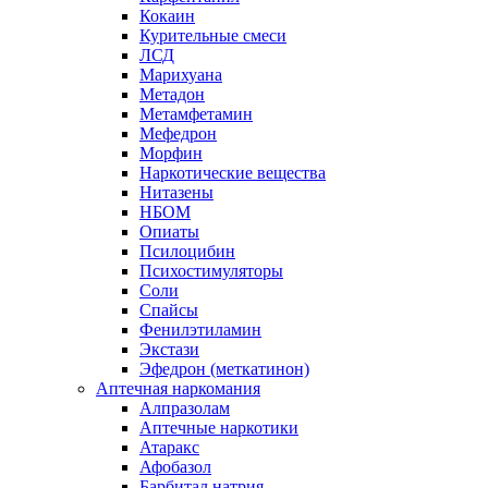
Кокаин
Курительные смеси
ЛСД
Марихуана
Метадон
Метамфетамин
Мефедрон
Морфин
Наркотические вещества
Нитазены
НБОМ
Опиаты
Псилоцибин
Психостимуляторы
Соли
Спайсы
Фенилэтиламин
Экстази
Эфедрон (меткатинон)
Аптечная наркомания
Алпразолам
Аптечные наркотики
Атаракс
Афобазол
Барбитал натрия