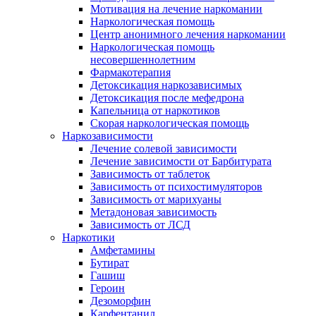
Мотивация на лечение наркомании
Наркологическая помощь
Центр анонимного лечения наркомании
Наркологическая помощь
несовершеннолетним
Фармакотерапия
Детоксикация наркозависимых
Детоксикация после мефедрона
Капельница от наркотиков
Скорая наркологическая помощь
Наркозависимости
Лечение солевой зависимости
Лечение зависимости от Барбитурата
Зависимость от таблеток
Зависимость от психостимуляторов
Зависимость от марихуаны
Метадоновая зависимость
Зависимость от ЛСД
Наркотики
Амфетамины
Бутират
Гашиш
Героин
Дезоморфин
Карфентанил